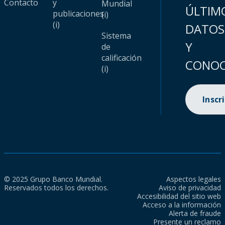
Contacto
y
Mundial
ÚLTIM
publicaciones
(i)
(i)
DATOS
Sistema
Y
de
calificación
CONOC
(i)
Inscr
© 2025 Grupo Banco Mundial.
Aspectos legales
Reservados todos los derechos.
Aviso de privacidad
Accesibilidad del sitio web
Acceso a la información
Alerta de fraude
Presente un reclamo