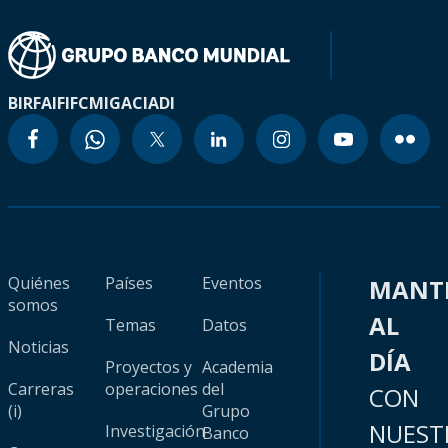
BIRF
AIF
IFC
MIGA
CIADI
Quiénes
Países
Eventos
MANT
somos
AL
Temas
Datos
Noticias
DÍA
Proyectos y
Academia
Carreras
operaciones
del
CON
(i)
Grupo
NUEST
Investigación
Banco