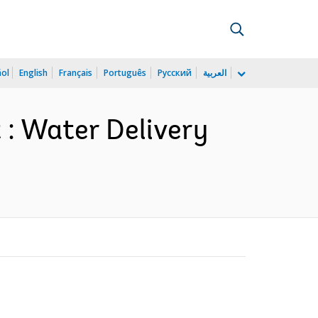
ñol
English
Français
Português
Русский
العربية
 : Water Delivery