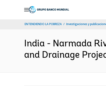
Skip
to
Main
ENTENDIENDO LA POBREZA
Investigaciones y publicacione
Navigation
India - Narmada Riv
and Drainage Projec