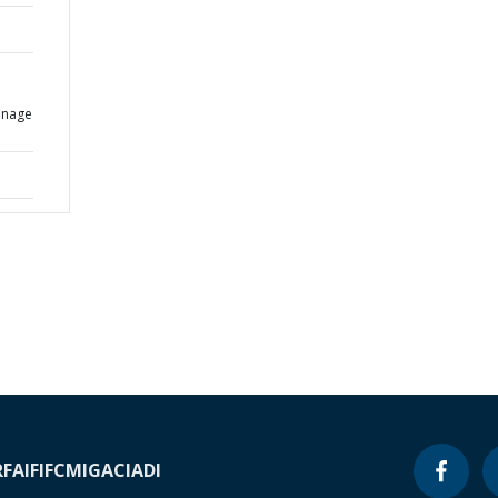
:
inage
RF
AIF
IFC
MIGA
CIADI