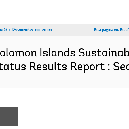
s (i)
Documentos e informes
Esta página en:
Espa
Solomon Islands Sustainab
atus Results Report : Seq