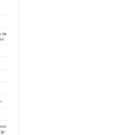
o de
dos
o,
omon
gy :