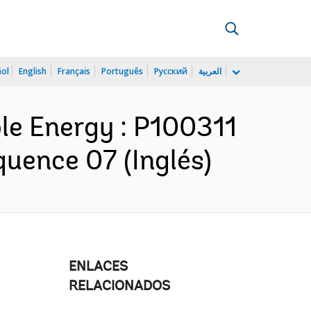
ñol
English
Français
Português
Русский
العربية
le Energy : P100311
uence 07 (Inglés)
ENLACES
RELACIONADOS