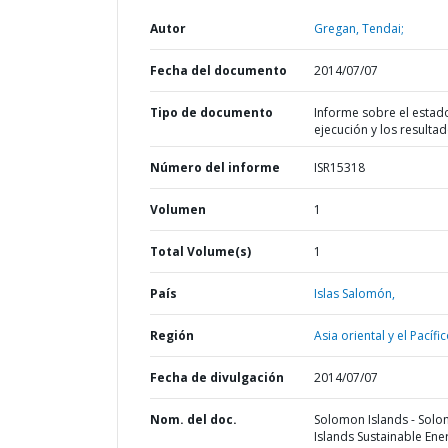
Autor
Gregan, Tendai;
Fecha del documento
2014/07/07
Tipo de documento
Informe sobre el estad
ejecución y los resulta
Número del informe
ISR15318
Volumen
1
Total Volume(s)
1
País
Islas Salomón,
Región
Asia oriental y el Pacífic
Fecha de divulgación
2014/07/07
Nom. del doc.
Solomon Islands - Sol
Islands Sustainable Ener