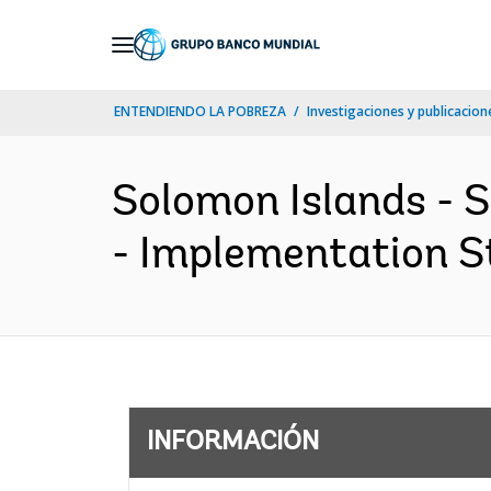
Skip
to
Main
ENTENDIENDO LA POBREZA
Investigaciones y publicacione
Navigation
Solomon Islands - 
- Implementation St
INFORMACIÓN