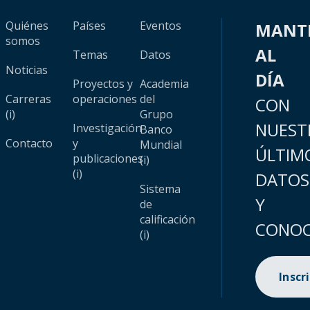
Quiénes
Países
Eventos
MANT
somos
AL
Temas
Datos
Noticias
DÍA
Proyectos y
Academia
Carreras
operaciones
del
CON
(i)
Grupo
NUEST
Investigación
Banco
Contacto
y
Mundial
ÚLTIM
publicaciones
(i)
(i)
DATOS
Sistema
Y
de
calificación
CONOC
(i)
Inscr