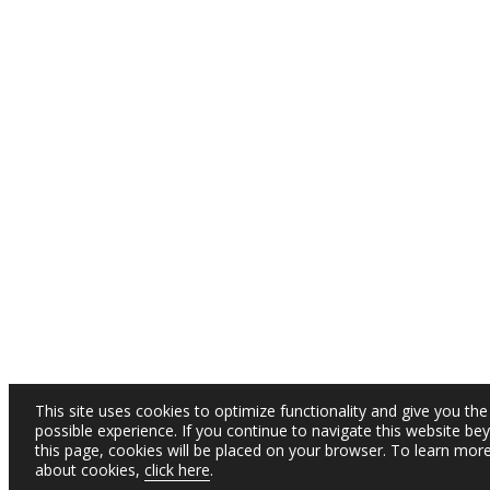
This site uses cookies to optimize functionality and give you the
possible experience. If you continue to navigate this website be
this page, cookies will be placed on your browser. To learn mor
about cookies,
click here
.