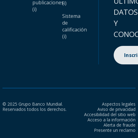
ÚLTIM
publicaciones
(i)
(i)
DATOS
Sistema
Y
de
calificación
CONOC
(i)
Inscr
© 2025 Grupo Banco Mundial.
Aspectos legales
Reservados todos los derechos.
Aviso de privacidad
Accesibilidad del sitio web
Acceso a la información
Alerta de fraude
Presente un reclamo