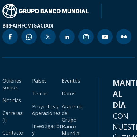
BIRF
AIF
IFC
MIGA
CIADI
Quiénes
Países
Eventos
MANT
somos
AL
Temas
Datos
Noticias
DÍA
Proyectos y
Academia
Carreras
operaciones
del
CON
(i)
Grupo
NUEST
Investigación
Banco
Contacto
y
Mundial