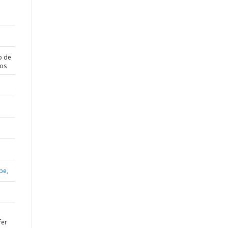
o de
dos
be,
fer