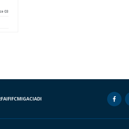
ce 03
RF
AIF
IFC
MIGA
CIADI