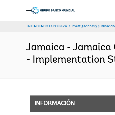
Skip
to
Main
ENTENDIENDO LA POBREZA
Investigaciones y publicacione
Navigation
Jamaica - Jamaica 
- Implementation St
INFORMACIÓN