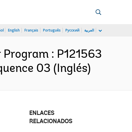
ñol
English
Français
Português
Русский
العربية
r Program : P121563
quence 03 (Inglés)
ENLACES
RELACIONADOS