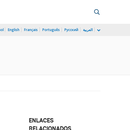
ñol
English
Français
Português
Русский
العربية
ENLACES
RELACIONADOS