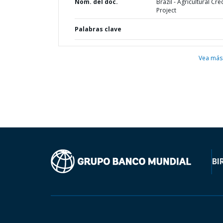
Nom. del doc.
Brazil - Agricultural Cre
Project
Palabras clave
Vea más
BI