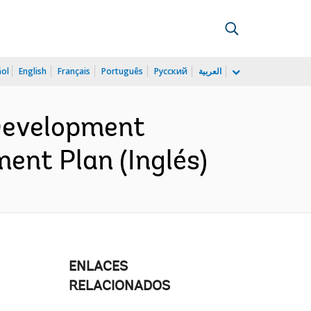
ñol
English
Français
Português
Русский
العربية
Development
ent Plan (Inglés)
ENLACES
RELACIONADOS