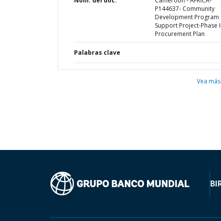
Nom. del doc.
Cameroon - AFRICA-
P144637- Community
Development Program
Support Project-Phase II
Procurement Plan
Palabras clave
Vea más
BI