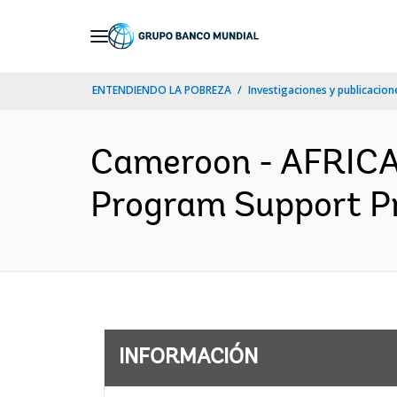
Skip
to
Main
ENTENDIENDO LA POBREZA
Investigaciones y publicacione
Navigation
Cameroon - AFRIC
Program Support Pro
INFORMACIÓN