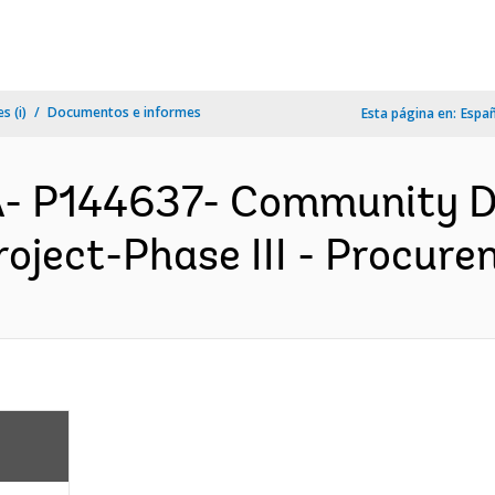
s (i)
Documentos e informes
Esta página en:
Espa
A- P144637- Community 
ject-Phase III - Procurem