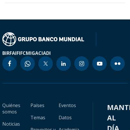
BIRF
AIF
IFC
MIGA
CIADI
Quiénes
Países
Eventos
MANT
somos
AL
Temas
Datos
Noticias
DÍA
Proyectos y
Academia