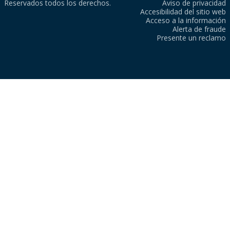
Reservados todos los derechos.
Aviso de privacidad
Accesibilidad del sitio web
Acceso a la información
Alerta de fraude
Presente un reclamo