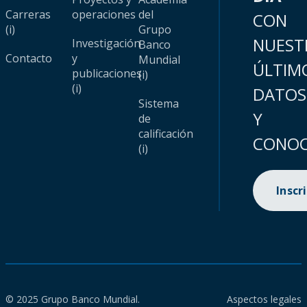
Carreras
operaciones
del
CON
(i)
Grupo
NUEST
Investigación
Banco
Contacto
y
Mundial
ÚLTIM
publicaciones
(i)
(i)
DATOS
Sistema
Y
de
calificación
CONOC
(i)
Inscr
© 2025 Grupo Banco Mundial.
Aspectos legales