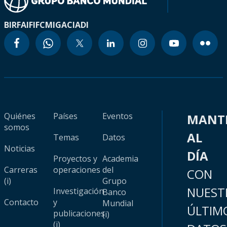
BIRF
AIF
IFC
MIGA
CIADI
Quiénes
Países
Eventos
MANT
somos
AL
Temas
Datos
Noticias
DÍA
Proyectos y
Academia
Carreras
operaciones
del
CON
(i)
Grupo
NUEST
Investigación
Banco
Contacto
y
Mundial
ÚLTIM
publicaciones
(i)
(i)