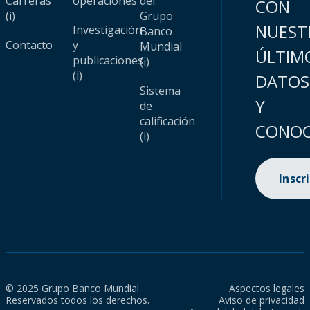
Carreras
operaciones
del
CON
(i)
Grupo
NUEST
Investigación
Banco
Contacto
y
Mundial
ÚLTIM
publicaciones
(i)
(i)
DATOS
Sistema
Y
de
calificación
CONOC
(i)
Inscr
© 2025 Grupo Banco Mundial.
Aspectos legales
Reservados todos los derechos.
Aviso de privacidad