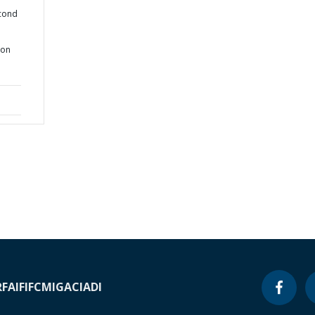
econd
ion
RF
AIF
IFC
MIGA
CIADI