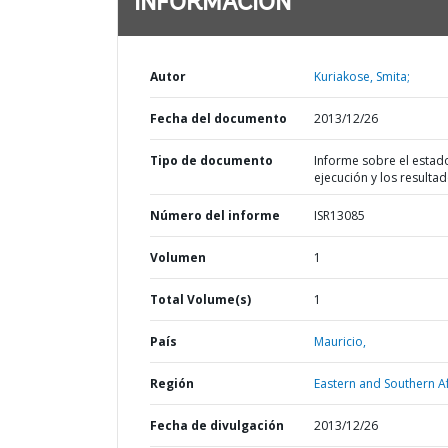
INFORMACIÓN
Autor
Kuriakose, Smita;
Fecha del documento
2013/12/26
Tipo de documento
Informe sobre el estad
ejecución y los resulta
Número del informe
ISR13085
Volumen
1
Total Volume(s)
1
País
Mauricio,
Región
Eastern and Southern Af
Fecha de divulgación
2013/12/26