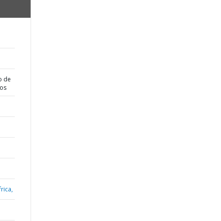
o de
dos
rica,