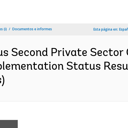
s (i)
Documentos e informes
Esta página en:
Espa
ius Second Private Sector
plementation Status Resul
)