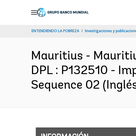
Skip
to
Main
ENTENDIENDO LA POBREZA
Investigaciones y publicacione
Navigation
Mauritius - Maurit
DPL : P132510 - Im
Sequence 02 (Inglés