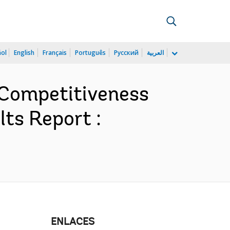
ñol
English
Français
Português
Русский
العربية
 Competitiveness
ts Report :
ENLACES