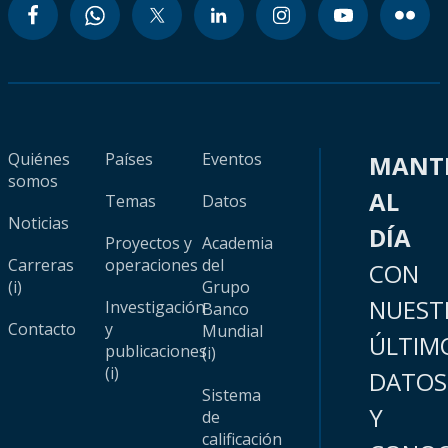
Quiénes
Países
Eventos
MANT
somos
AL
Temas
Datos
Noticias
DÍA
Proyectos y
Academia
Carreras
operaciones
del
CON
(i)
Grupo
NUEST
Investigación
Banco
Contacto
y
Mundial
ÚLTIM
publicaciones
(i)
(i)
DATOS
Sistema
Y
de
calificación