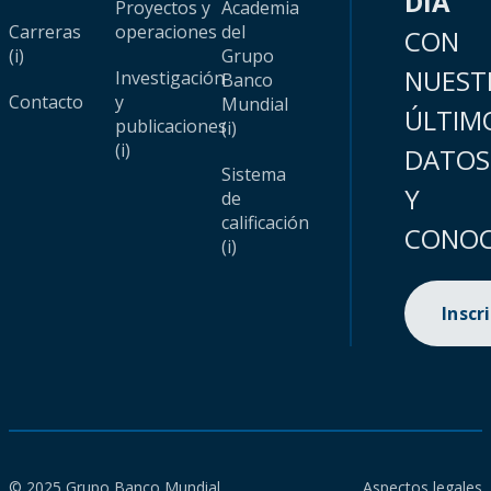
DÍA
Proyectos y
Academia
Carreras
operaciones
del
CON
(i)
Grupo
NUEST
Investigación
Banco
Contacto
y
Mundial
ÚLTIM
publicaciones
(i)
(i)
DATOS
Sistema
Y
de
calificación
CONOC
(i)
Inscr
© 2025 Grupo Banco Mundial.
Aspectos legales