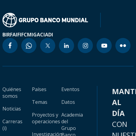
BIRF
AIF
IFC
MIGA
CIADI
Quiénes
Países
Eventos
MANT
somos
AL
Temas
Datos
Noticias
DÍA
Proyectos y
Academia
Carreras
operaciones
del
CON
(i)
Grupo
NUEST
Investigación
Banco