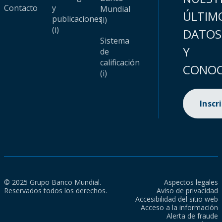
Contacto
y
Mundial
ÚLTIM
publicaciones
(i)
(i)
DATOS
Sistema
Y
de
calificación
CONOC
(i)
Inscr
© 2025 Grupo Banco Mundial.
Aspectos legales
Reservados todos los derechos.
Aviso de privacidad
Accesibilidad del sitio web
Acceso a la información
Alerta de fraude