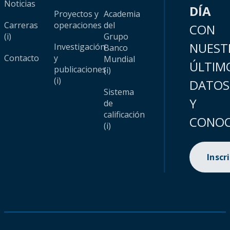
Noticias
DÍA
Proyectos y
Academia
Carreras
operaciones
del
CON
(i)
Grupo
NUEST
Investigación
Banco
Contacto
y
Mundial
ÚLTIM
publicaciones
(i)
(i)
DATOS
Sistema
Y
de
calificación
CONOC
(i)
Inscr