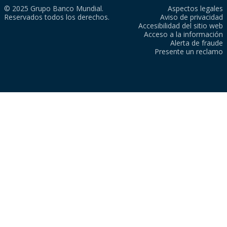
© 2025 Grupo Banco Mundial.
Aspectos legales
Reservados todos los derechos.
Aviso de privacidad
Accesibilidad del sitio web
Acceso a la información
Alerta de fraude
Presente un reclamo