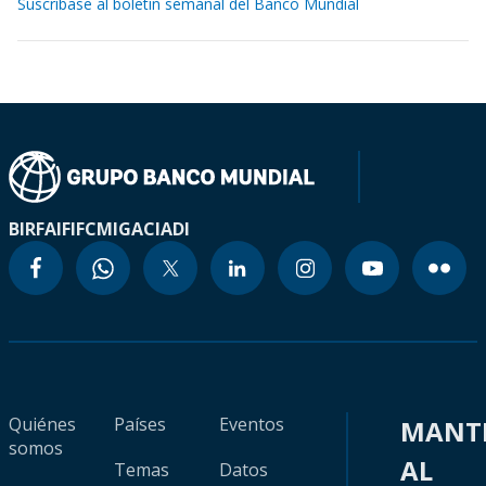
Suscríbase al boletín semanal del Banco Mundial
BIRF
AIF
IFC
MIGA
CIADI
Quiénes
Países
Eventos
MANT
somos
AL
Temas
Datos