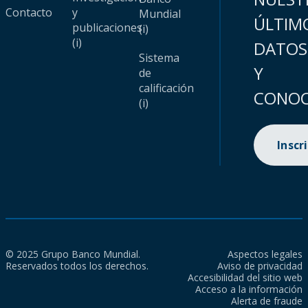
Contacto
y
Mundial
ÚLTIM
publicaciones
(i)
(i)
DATOS
Sistema
Y
de
calificación
CONOC
(i)
Inscr
© 2025 Grupo Banco Mundial.
Aspectos legales
Reservados todos los derechos.
Aviso de privacidad
Accesibilidad del sitio web
Acceso a la información
Alerta de fraude