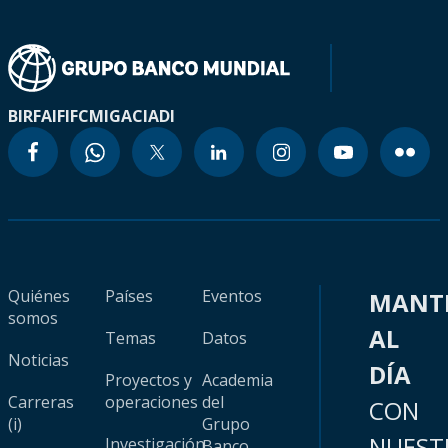
BIRF
AIF
IFC
MIGA
CIADI
Quiénes
Países
Eventos
MANT
somos
AL
Temas
Datos
Noticias
DÍA
Proyectos y
Academia
Carreras
operaciones
del
CON
(i)
Grupo
NUEST
Investigación
Banco