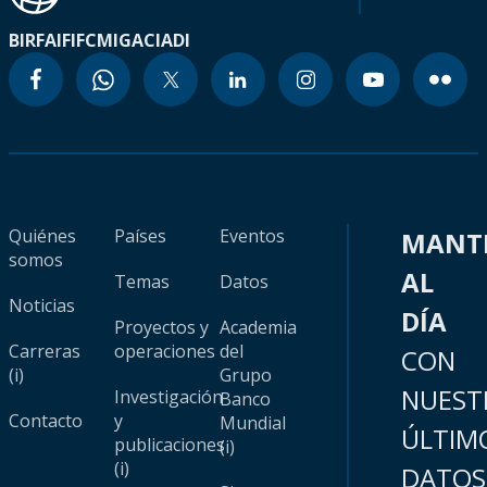
BIRF
AIF
IFC
MIGA
CIADI
Quiénes
Países
Eventos
MANT
somos
AL
Temas
Datos
Noticias
DÍA
Proyectos y
Academia
Carreras
operaciones
del
CON
(i)
Grupo
NUEST
Investigación
Banco
Contacto
y
Mundial
ÚLTIM
publicaciones
(i)
(i)
DATOS