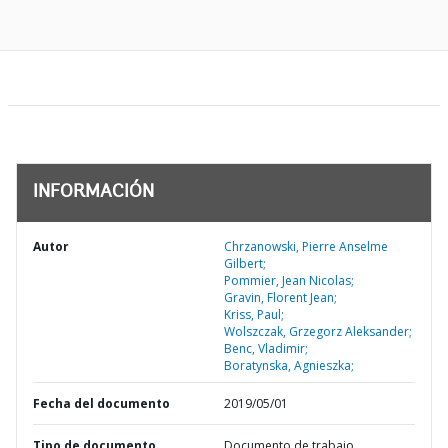
INFORMACIÓN
Autor
Chrzanowski, Pierre Anselme
Gilbert;
Pommier, Jean Nicolas;
Gravin, Florent Jean;
Kriss, Paul;
Wolszczak, Grzegorz Aleksander;
Benc, Vladimir;
Boratynska, Agnieszka;
Fecha del documento
2019/05/01
Tipo de documento
Documento de trabajo