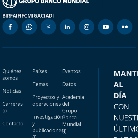
BIRF
AIF
IFC
MIGA
CIADI
Quiénes
Países
Eventos
MANT
somos
AL
Temas
Datos
Noticias
DÍA
Proyectos y
Academia
Carreras
operaciones
del
CON
(i)
Grupo
NUEST
Investigación
Banco
Contacto
y
Mundial
ÚLTIM
publicaciones
(i)
(i)