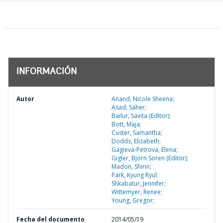
INFORMACIÓN
Autor
Anand, Nicole Sheena;
Asad, Saher;
Bailur, Savita (Editor);
Bott, Maja;
Custer, Samantha;
Dodds, Elizabeth;
Gagieva-Petrova, Elena;
Gigler, Bjorn Soren (Editor);
Madon, Shirin;
Park, Kyung Ryul;
Shkabatur, Jennifer;
Wittemyer, Renee;
Young, Gregor;
Fecha del documento
2014/05/19