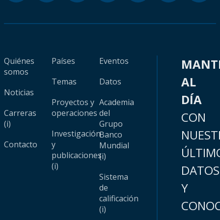
Quiénes
Países
Eventos
MANT
somos
AL
Temas
Datos
Noticias
DÍA
Proyectos y
Academia
Carreras
operaciones
del
CON
(i)
Grupo
NUEST
Investigación
Banco
Contacto
y
Mundial
ÚLTIM
publicaciones
(i)
(i)
DATOS
Sistema
Y
de
calificación
CONOC
(i)