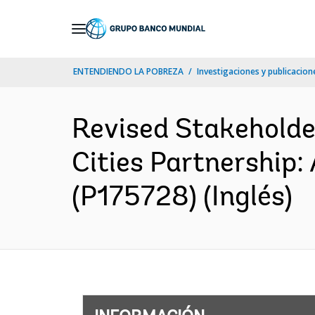
Skip
to
Main
ENTENDIENDO LA POBREZA
Investigaciones y publicacione
Navigation
Revised Stakeholde
Cities Partnership:
(P175728) (Inglés)