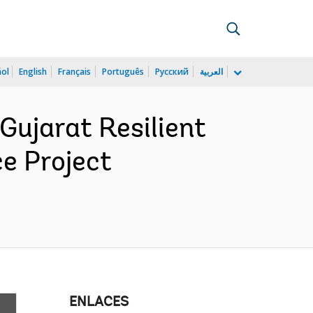
ñol
English
Français
Português
Русский
العربية
ujarat Resilient
e Project
ENLACES