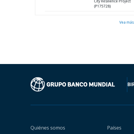
City Resilience Project
(P175728)
Vea más
BI
Quiénes somos
Países