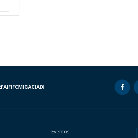
RF
AIF
IFC
MIGA
CIADI
Eventos