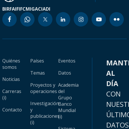
BIRF
AIF
IFC
MIGA
CIADI
Quiénes
Países
Eventos
MANT
somos
AL
Temas
Datos
Noticias
DÍA
Proyectos y
Academia
Carreras
operaciones
del
CON
(i)
Grupo
NUEST
Investigación
Banco
Contacto
y
Mundial
ÚLTIM
publicaciones
(i)
(i)
DATOS
Sistema