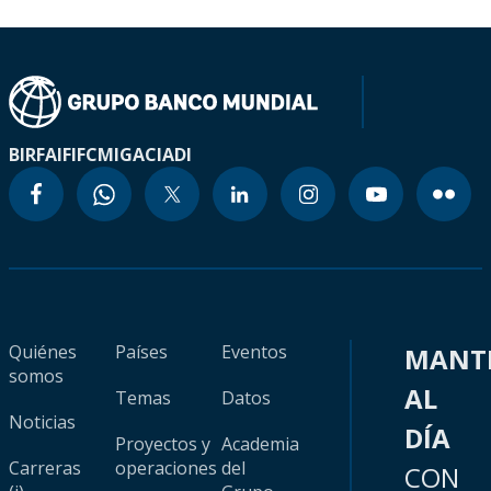
BIRF
AIF
IFC
MIGA
CIADI
Quiénes
Países
Eventos
MANT
somos
AL
Temas
Datos
Noticias
DÍA
Proyectos y
Academia
Carreras
operaciones
del
CON