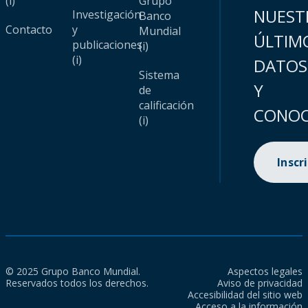
(i)
Grupo
NUEST
Investigación
Banco
Contacto
y
Mundial
ÚLTIM
publicaciones
(i)
(i)
DATOS
Sistema
Y
de
calificación
CONOC
(i)
Inscr
© 2025 Grupo Banco Mundial.
Aspectos legales
Reservados todos los derechos.
Aviso de privacidad
Accesibilidad del sitio web
Acceso a la información