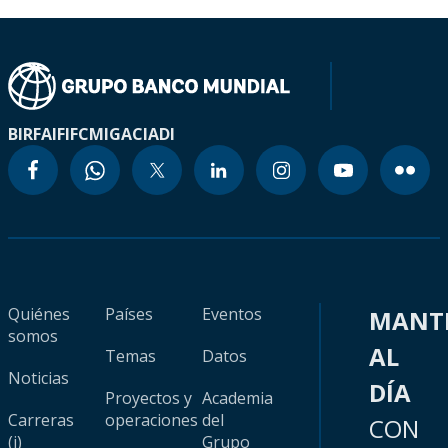
BIRF
AIF
IFC
MIGA
CIADI
Quiénes
Países
Eventos
MANT
somos
AL
Temas
Datos
Noticias
DÍA
Proyectos y
Academia
Carreras
operaciones
del
CON
(i)
Grupo