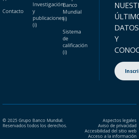
NUEST
Investigación
Banco
Contacto
y
Mundial
ÚLTIM
publicaciones
(i)
(i)
DATOS
Sistema
Y
de
calificación
CONOC
(i)
Inscr
© 2025 Grupo Banco Mundial.
Aspectos legales
Reservados todos los derechos.
Aviso de privacidad
Accesibilidad del sitio web
Acceso a la información