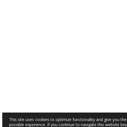
This site uses cookies to optimize functionality and give you the
possible experience. If you continue to navigate this website be