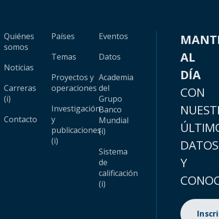
Quiénes
Países
Eventos
MANT
somos
AL
Temas
Datos
Noticias
DÍA
Proyectos y
Academia
Carreras
operaciones
del
CON
(i)
Grupo
NUEST
Investigación
Banco
Contacto
y
Mundial
ÚLTIM
publicaciones
(i)
(i)
DATOS
Sistema
Y
de
calificación
CONOC
(i)
Inscr