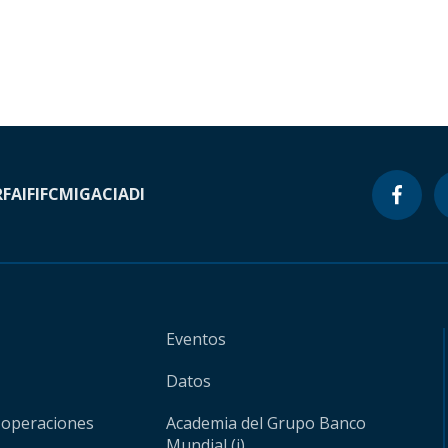
RF
AIF
IFC
MIGA
CIADI
Eventos
Datos
 operaciones
Academia del Grupo Banco
Mundial (i)