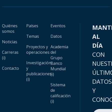
Quiénes
Países
Eventos
MANT
somos
AL
Temas
Datos
Noticias
DÍA
Proyectos y
Academia
Carreras
operaciones
del
CON
(i)
Grupo
NUEST
Investigación
Banco
Contacto
y
Mundial
ÚLTIM
publicaciones
(i)
(i)
DATOS
Sistema
Y
de
calificación
CONOC
(i)