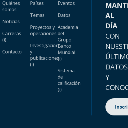
Quiénes
Países
Eventos
MANT
somos
AL
Temas
Datos
Noticias
DÍA
Proyectos y
Academia
Carreras
operaciones
del
CON
(i)
Grupo
NUEST
Investigación
Banco
Contacto
y
Mundial
ÚLTIM
publicaciones
(i)
(i)
DATOS
Sistema
Y
de
calificación
CONOC
(i)
Inscr