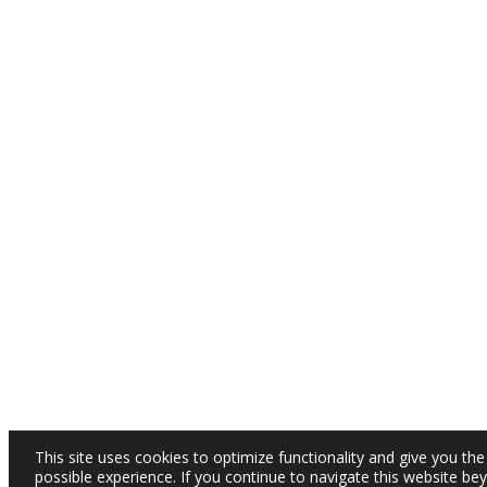
This site uses cookies to optimize functionality and give you the
possible experience. If you continue to navigate this website be