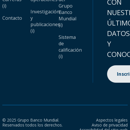
CON
(i)
Grupo
NUEST
Investigación
Banco
Contacto
y
Mundial
ÚLTIM
publicaciones
(i)
(i)
DATOS
Sistema
Y
de
calificación
CONOC
(i)
Inscr
© 2025 Grupo Banco Mundial.
Aspectos legales
Reservados todos los derechos.
Aviso de privacidad
Accesibilidad del sitio web