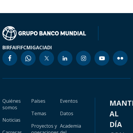
BIRF
AIF
IFC
MIGA
CIADI
Quiénes
Países
Eventos
MANT
somos
AL
Temas
Datos
Noticias
DÍA
Proyectos y
Academia
Carreras
operaciones
del