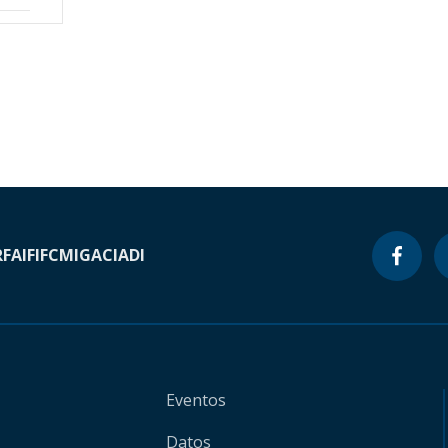
RF
AIF
IFC
MIGA
CIADI
Eventos
Datos