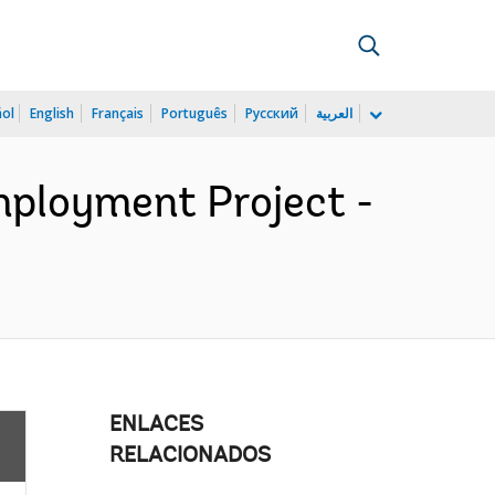
ñol
English
Français
Português
Русский
العربية
mployment Project -
ENLACES
RELACIONADOS