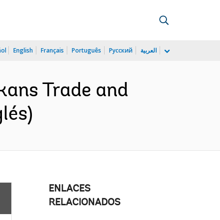
ñol
English
Français
Português
Русский
العربية
kans Trade and
lés)
ENLACES
RELACIONADOS