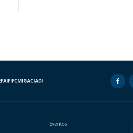
RF
AIF
IFC
MIGA
CIADI
Eventos