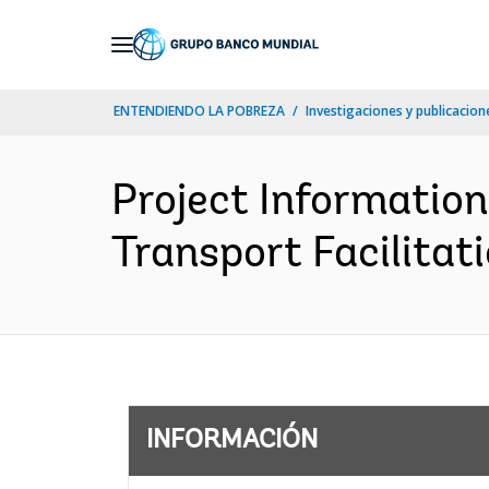
Skip
to
Main
ENTENDIENDO LA POBREZA
Investigaciones y publicacione
Navigation
Project Informatio
Transport Facilitat
INFORMACIÓN