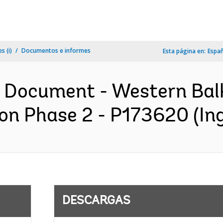
s (i)
Documentos e informes
Esta página en:
Espa
n Document - Western Bal
ion Phase 2 - P173620 (Ing
DESCARGAS