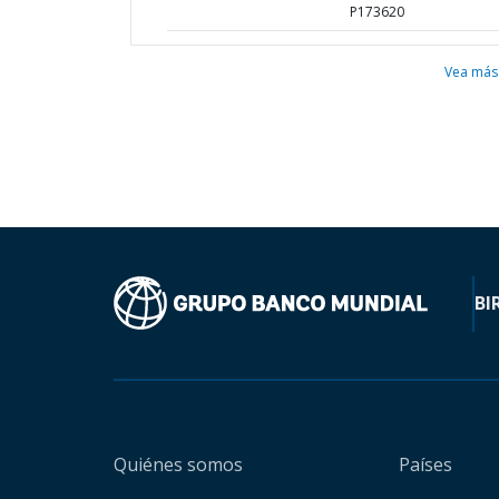
P173620
Vea más
BI
Quiénes somos
Países