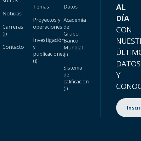
somos
AL
Temas
Datos
Noticias
DÍA
Proyectos y
Academia
Carreras
operaciones
del
CON
(i)
Grupo
NUEST
Investigación
Banco
Contacto
y
Mundial
ÚLTIM
publicaciones
(i)
(i)
DATOS
Sistema
Y
de
calificación
CONOC
(i)
Inscr