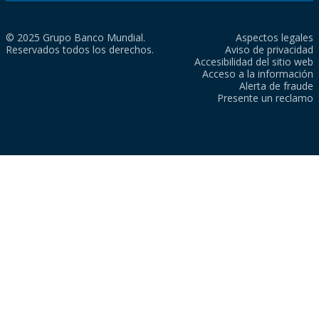
© 2025 Grupo Banco Mundial.
Aspectos legales
Reservados todos los derechos.
Aviso de privacidad
Accesibilidad del sitio web
Acceso a la información
Alerta de fraude
Presente un reclamo