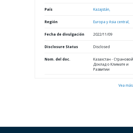
País
Kazajstán,
Región
Europa y Asia central,
Fecha de divulgación
2022/11/09
Disclosure Status
Disclosed
Nom. del doc.
Казахстан - Страново
Доклад о Климате и
Развитии
Vea más