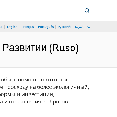
ñol
English
Français
Português
Русский
العربية
 Развитии (Ruso)
особы, с помощью которых
ом переходу на более экологичный,
формы и инвестиции,
а и сокращения выбросов