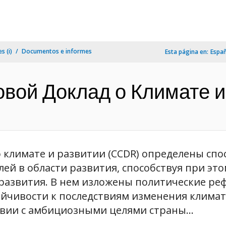
s (i)
Documentos e informes
Esta página en:
Espa
овой Доклад о Климате и
 климате и развитии (CCDR) определены сп
лей в области развития, способствуя при эт
развития. В нем изложены политические ре
йчивости к последствиям изменения климат
твии с амбициозными целями страны...