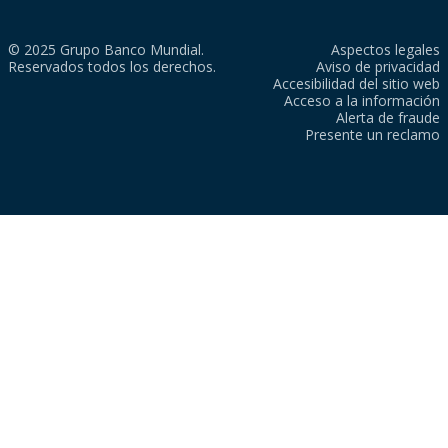
© 2025 Grupo Banco Mundial.
Aspectos legales
Reservados todos los derechos.
Aviso de privacidad
Accesibilidad del sitio web
Acceso a la información
Alerta de fraude
Presente un reclamo