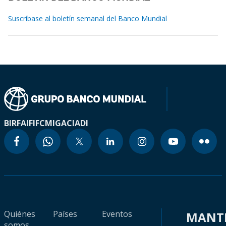
Suscríbase al boletín semanal del Banco Mundial
BIRF
AIF
IFC
MIGA
CIADI
Quiénes
Países
Eventos
MANT
somos