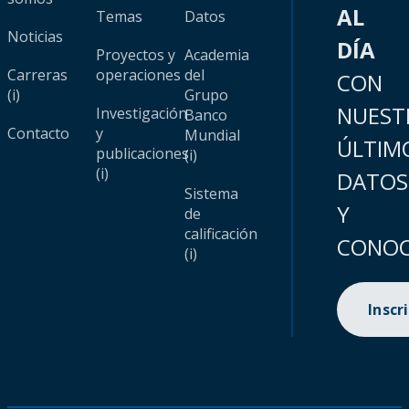
AL
Temas
Datos
Noticias
DÍA
Proyectos y
Academia
Carreras
operaciones
del
CON
(i)
Grupo
NUEST
Investigación
Banco
Contacto
y
Mundial
ÚLTIM
publicaciones
(i)
(i)
DATOS
Sistema
Y
de
calificación
CONOC
(i)
Inscr