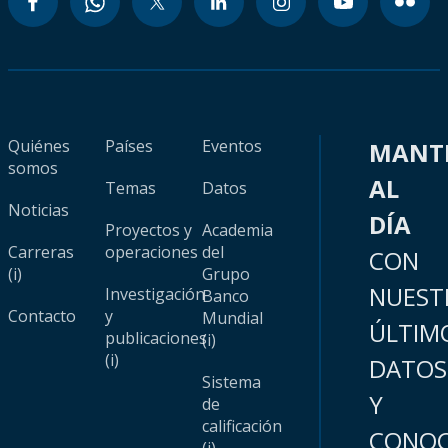
Quiénes
Países
Eventos
MANT
somos
AL
Temas
Datos
Noticias
DÍA
Proyectos y
Academia
Carreras
operaciones
del
CON
(i)
Grupo
NUEST
Investigación
Banco
Contacto
y
Mundial
ÚLTIM
publicaciones
(i)
(i)
DATOS
Sistema
Y
de
calificación
CONOC