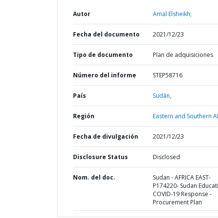
Autor
Amal Elsheikh;
Fecha del documento
2021/12/23
Tipo de documento
Plan de adquisiciones
Número del informe
STEP58716
País
Sudán,
Región
Eastern and Southern Af
Fecha de divulgación
2021/12/23
Disclosure Status
Disclosed
Nom. del doc.
Sudan - AFRICA EAST-
P174220- Sudan Educat
COVID-19 Response -
Procurement Plan