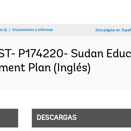
s (i)
Documentos e informes
Esta página en:
Espa
ST- P174220- Sudan Educ
ment Plan (Inglés)
DESCARGAS