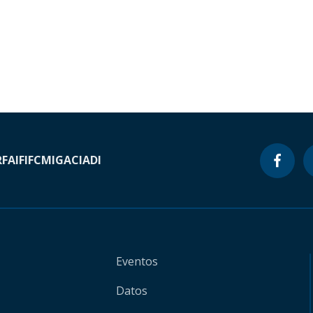
RF
AIF
IFC
MIGA
CIADI
Eventos
Datos