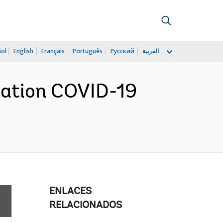
ñol
English
Français
Português
Русский
العربية
ation COVID-19
ENLACES
RELACIONADOS