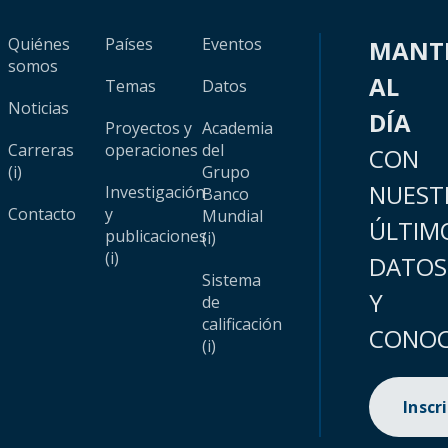
Quiénes
Países
Eventos
MANT
somos
AL
Temas
Datos
Noticias
DÍA
Proyectos y
Academia
Carreras
operaciones
del
CON
(i)
Grupo
NUEST
Investigación
Banco
Contacto
y
Mundial
ÚLTIM
publicaciones
(i)
(i)
DATOS
Sistema
Y
de
calificación
CONOC
(i)
Inscr