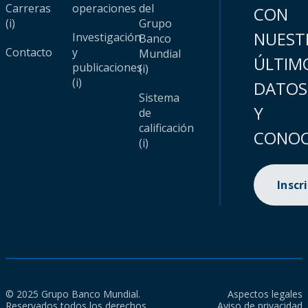
Carreras
operaciones
del
CON
(i)
Grupo
NUEST
Investigación
Banco
Contacto
y
Mundial
ÚLTIM
publicaciones
(i)
(i)
DATOS
Sistema
Y
de
calificación
CONOC
(i)
Inscr
© 2025 Grupo Banco Mundial.
Aspectos legales
Reservados todos los derechos.
Aviso de privacidad