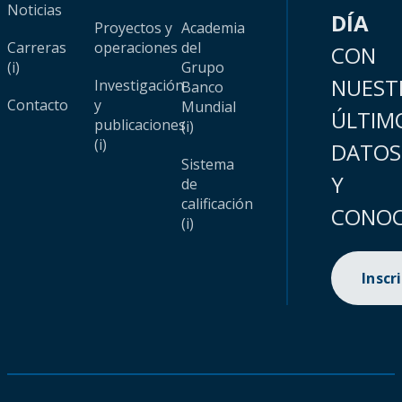
Noticias
DÍA
Proyectos y
Academia
Carreras
operaciones
del
CON
(i)
Grupo
NUEST
Investigación
Banco
Contacto
y
Mundial
ÚLTIM
publicaciones
(i)
(i)
DATOS
Sistema
Y
de
calificación
CONOC
(i)
Inscr