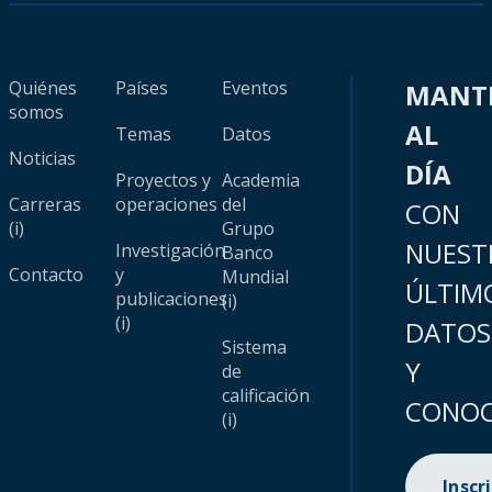
Quiénes
Países
Eventos
MANT
somos
AL
Temas
Datos
Noticias
DÍA
Proyectos y
Academia
Carreras
operaciones
del
CON
(i)
Grupo
NUEST
Investigación
Banco
Contacto
y
Mundial
ÚLTIM
publicaciones
(i)
(i)
DATOS
Sistema
Y
de
calificación
CONOC
(i)
Inscr