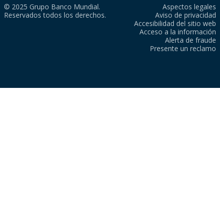
© 2025 Grupo Banco Mundial.
Aspectos legales
Reservados todos los derechos.
Aviso de privacidad
Accesibilidad del sitio web
Acceso a la información
Alerta de fraude
Presente un reclamo