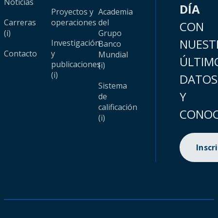
Noticias
DÍA
Proyectos y
Academia
Carreras
operaciones
del
CON
(i)
Grupo
NUEST
Investigación
Banco
Contacto
y
Mundial
ÚLTIM
publicaciones
(i)
(i)
DATOS
Sistema
Y
de
calificación
CONOC
(i)
Inscr