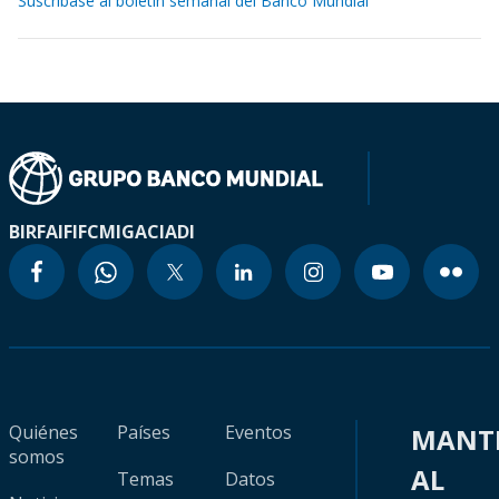
Suscríbase al boletín semanal del Banco Mundial
BIRF
AIF
IFC
MIGA
CIADI
Quiénes
Países
Eventos
MANT
somos
AL
Temas
Datos