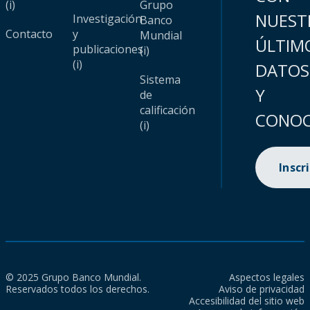
(i)
Grupo
NUEST
Investigación
Banco
Contacto
y
Mundial
ÚLTIM
publicaciones
(i)
(i)
DATOS
Sistema
Y
de
calificación
CONOC
(i)
Inscr
© 2025 Grupo Banco Mundial.
Aspectos legales
Reservados todos los derechos.
Aviso de privacidad
Accesibilidad del sitio web