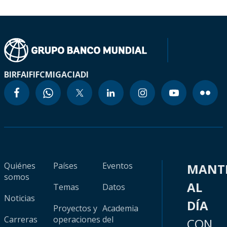
BIRF
AIF
IFC
MIGA
CIADI
Quiénes
Países
Eventos
MANT
somos
AL
Temas
Datos
Noticias
DÍA
Proyectos y
Academia
Carreras
operaciones
del
CON