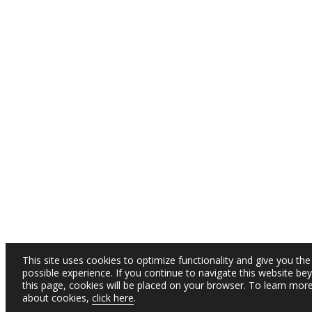
This site uses cookies to optimize functionality and give you the
possible experience. If you continue to navigate this website be
this page, cookies will be placed on your browser. To learn mor
about cookies,
click here
.