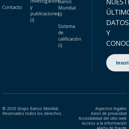
NUEST
Investigación
Banco
Contacto
y
Mundial
ÚLTIM
publicaciones
(i)
(i)
DATOS
Sistema
Y
de
calificación
CONOC
(i)
Inscr
© 2025 Grupo Banco Mundial.
Aspectos legales
Reservados todos los derechos.
Aviso de privacidad
Accesibilidad del sitio web
Acceso a la información
Alerta de fraude