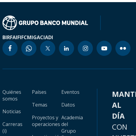
BIRF
AIF
IFC
MIGA
CIADI
Quiénes
Países
Eventos
MANT
somos
AL
Temas
Datos
Noticias
DÍA
Proyectos y
Academia
Carreras
operaciones
del
CON
(i)
Grupo