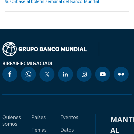
Suscríbase al boletín semanal del Banco Mundial
BIRF
AIF
IFC
MIGA
CIADI
Quiénes
Países
Eventos
MANT
somos
AL
Temas
Datos