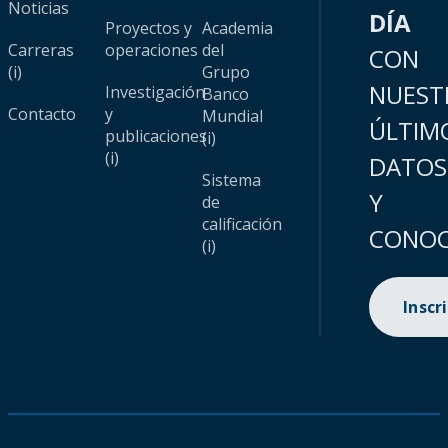
Noticias
DÍA
Proyectos y
Academia
Carreras
operaciones
del
CON
(i)
Grupo
NUEST
Investigación
Banco
Contacto
y
Mundial
ÚLTIM
publicaciones
(i)
(i)
DATOS
Sistema
Y
de
calificación
CONOC
(i)
Inscr