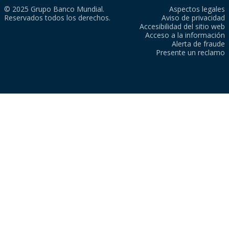
© 2025 Grupo Banco Mundial.
Aspectos legales
Reservados todos los derechos.
Aviso de privacidad
Accesibilidad del sitio web
Acceso a la información
Alerta de fraude
Presente un reclamo