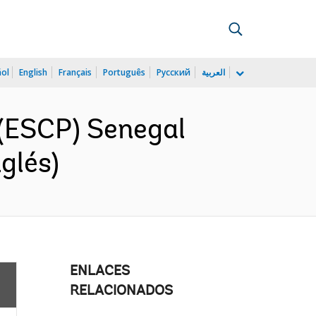
ñol
English
Français
Português
Русский
العربية
(ESCP) Senegal
glés)
ENLACES
RELACIONADOS