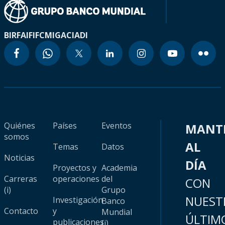
BIRF
AIF
IFC
MIGA
CIADI
Quiénes
Países
Eventos
MANT
somos
AL
Temas
Datos
Noticias
DÍA
Proyectos y
Academia
Carreras
operaciones
del
CON
(i)
Grupo
NUEST
Investigación
Banco
Contacto
y
Mundial
ÚLTIM
publicaciones
(i)