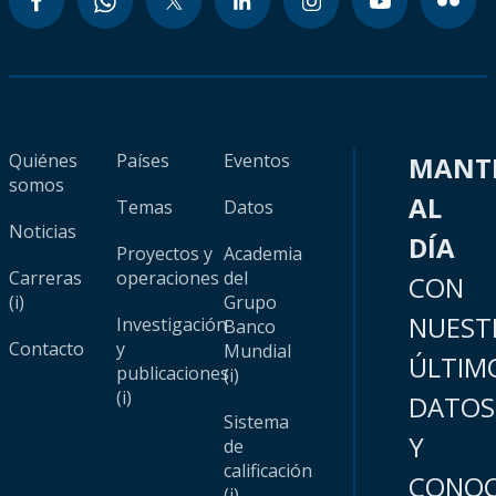
Quiénes
Países
Eventos
MANT
somos
AL
Temas
Datos
Noticias
DÍA
Proyectos y
Academia
Carreras
operaciones
del
CON
(i)
Grupo
NUEST
Investigación
Banco
Contacto
y
Mundial
ÚLTIM
publicaciones
(i)
(i)
DATOS
Sistema
Y
de
calificación
CONOC
(i)