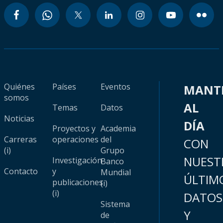
Quiénes
Países
Eventos
MANT
somos
AL
Temas
Datos
Noticias
DÍA
Proyectos y
Academia
Carreras
operaciones
del
CON
(i)
Grupo
NUEST
Investigación
Banco
Contacto
y
Mundial
ÚLTIM
publicaciones
(i)
(i)
DATOS
Sistema
Y
de