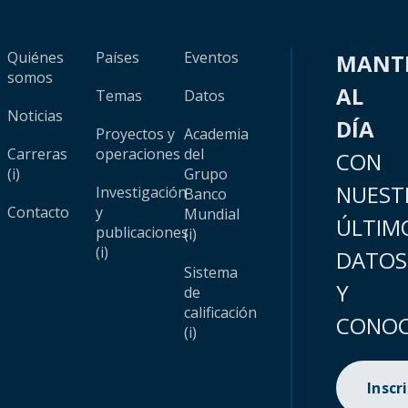
Quiénes
Países
Eventos
MANT
somos
AL
Temas
Datos
Noticias
DÍA
Proyectos y
Academia
Carreras
operaciones
del
CON
(i)
Grupo
NUEST
Investigación
Banco
Contacto
y
Mundial
ÚLTIM
publicaciones
(i)
(i)
DATOS
Sistema
Y
de
calificación
CONOC
(i)
Inscr