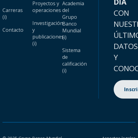
DÍA
Proyectos y
Academia
Carreras
operaciones
del
CON
(i)
Grupo
NUEST
Investigación
Banco
Contacto
y
Mundial
ÚLTIM
publicaciones
(i)
(i)
DATOS
Sistema
Y
de
calificación
CONOC
(i)
Inscr