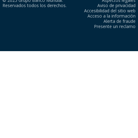
© 2025 Grupo Banco Mundial.
Aspectos legales
Reservados todos los derechos.
Aviso de privacidad
Accesibilidad del sitio web
Acceso a la información
Alerta de fraude
Presente un reclamo